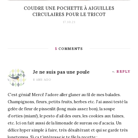
COUDRE UNE POCHETTE À AIGUILLES
CIRCULAIRES POUR LE TRICOT
17.10.21
5
COMMENTS
Je ne suis pas une poule
REPLY
8 ANS AGO
C’est génial! Merci! J’adore aller glaner au fil de mes balades.
Champignons, fleurs, petits fruits, herbes etc. J’ai aussi testé la
gelée de fleur de pissenlit (long mais assez bon), la soupe
d’orties (miam!), le pesto d’ail des ours, les cookies aux faines,
etc. Ici on fait aussi de la limonade de sureau ou d’acacia. Un
délice hyper simple à faire, très désaltérant et qui se garde très
longtemps. Si ça t’intéresse je te file la recette :