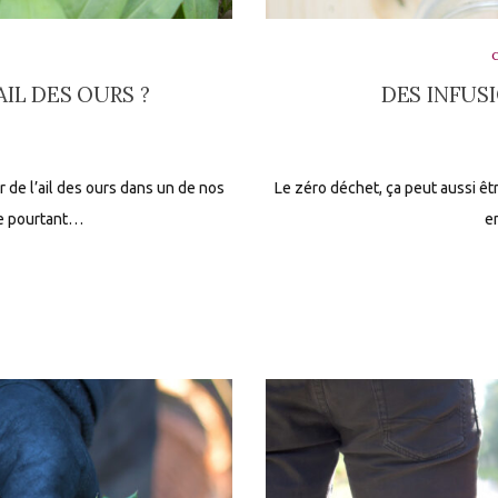
’AIL DES OURS ?
DES INFUS
ir de l’ail des ours dans un de nos
Le zéro déchet, ça peut aussi êtr
te pourtant…
e