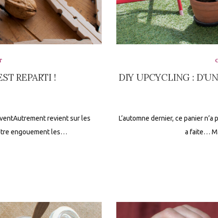
T
T REPARTI !
DIY UPCYCLING : D’UN
ventAutrement revient sur les
L’automne dernier, ce panier n’a 
 votre engouement les…
a faite… Ma