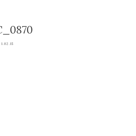
C_0870
1.02.15