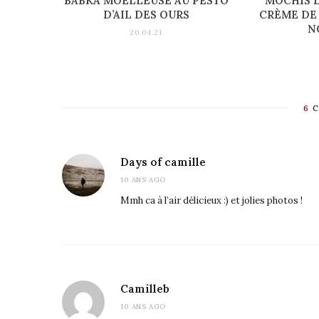
BABKA MOELLEUSE AU PESTO
MOCHIS 
D’AIL DES OURS
CRÈME DE
N
20.04.21
6
C
Days of camille
10 ANS AGO
Mmh ca à l’air délicieux :) et jolies photos !
Camilleb
10 ANS AGO