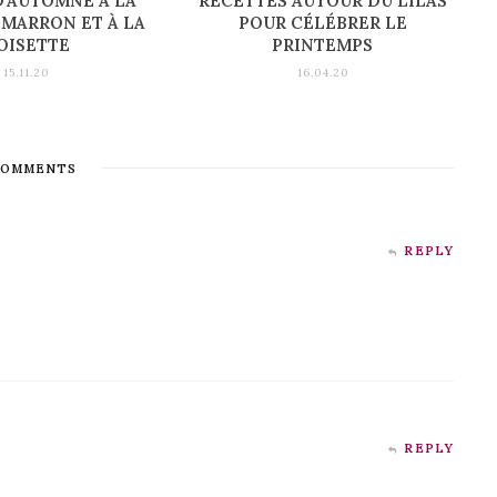
D’AUTOMNE À LA
RECETTES AUTOUR DU LILAS
 MARRON ET À LA
POUR CÉLÉBRER LE
OISETTE
PRINTEMPS
15.11.20
16.04.20
OMMENTS
REPLY
REPLY