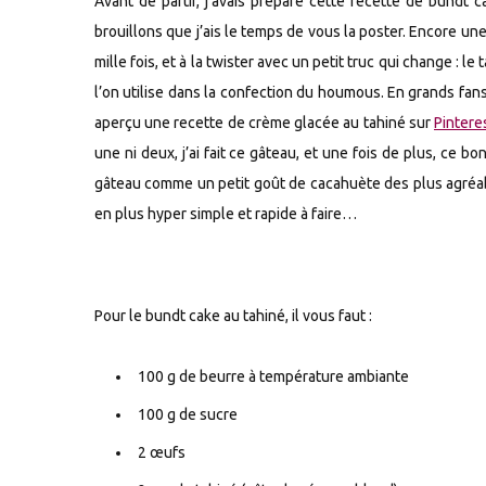
Avant de partir, j’avais préparé cette recette de bundt
brouillons que j’ais le temps de vous la poster. Encore un
mille fois, et à la twister avec un petit truc qui change : 
l’on utilise dans la confection du houmous. En grands fan
aperçu une recette de crème glacée au tahiné sur
Pintere
une ni deux, j’ai fait ce gâteau, et une fois de plus, ce bo
gâteau comme un petit goût de cacahuète des plus agréables
en plus hyper simple et rapide à faire…
Pour le bundt cake au tahiné, il vous faut :
100 g de beurre à température ambiante
100 g de sucre
2 œufs