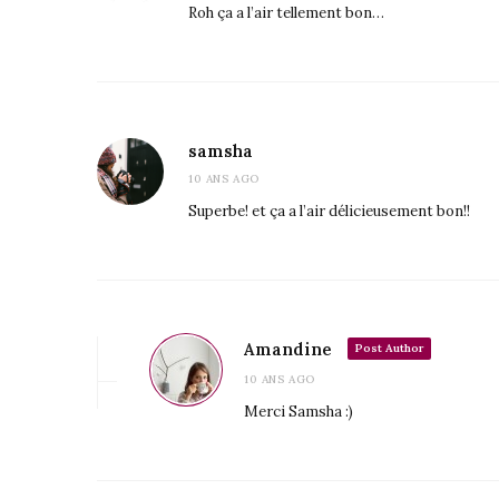
Roh ça a l’air tellement bon…
samsha
10 ANS AGO
Superbe! et ça a l’air délicieusement bon!!
Amandine
Post Author
10 ANS AGO
Merci Samsha :)