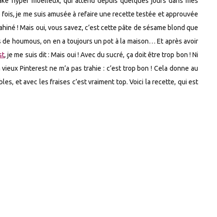
 cake hyper moelleux, qui attend depuis quelques jours dans mes
e fois, je me suis amusée à refaire une recette testée et approuvée
le tahiné ! Mais oui, vous savez, c’est cette pâte de sésame blond que
s de houmous, on en a toujours un pot à la maison… Et après avoir
st
, je me suis dit : Mais oui ! Avec du sucré, ça doit être trop bon ! Ni
n vieux Pinterest ne m’a pas trahie : c’est trop bon ! Cela donne au
, et avec les fraises c’est vraiment top. Voici la recette, qui est