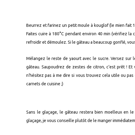
Beurrez et farinez un petit moule à kouglof (le mien fait 1
Faites cuire à 180°C pendant environ 40 min (vérifiez la c
refroidir et démoulez. Si le gâteau a beaucoup gonflé, vo
Mélangez le reste de yaourt avec le sucre. Versez sur l
gâteau. Saupoudrez de zestes de citron, c’est prêt ! Et
n’hésitez pas à me dire si vous trouvez cela utile ou pas
carnets de cuisine ;)
Sans le glaçage, le gâteau restera bien moelleux en l
glaçage, je vous conseille plutôt de le manger immédiatemen