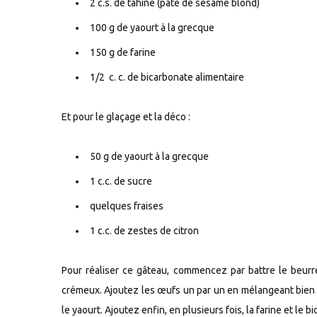
2 c.s. de tahiné (pâte de sésame blond)
100 g de yaourt à la grecque
150 g de farine
1/2 c. c. de bicarbonate alimentaire
Et pour le glaçage et la déco :
50 g de yaourt à la grecque
1 c.c. de sucre
quelques fraises
1 c.c. de zestes de citron
Pour réaliser ce gâteau, commencez par battre le beurr
crémeux. Ajoutez les œufs un par un en mélangeant bien ap
le yaourt. Ajoutez enfin, en plusieurs fois, la farine et le b