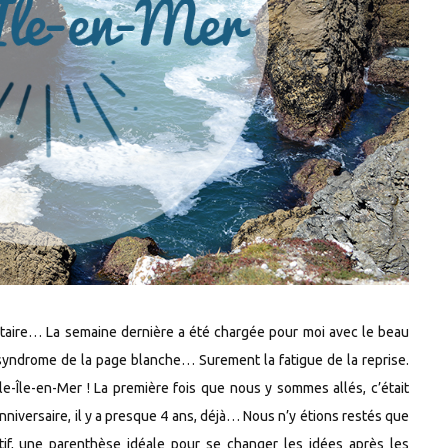
ntaire… La semaine dernière a été chargée pour moi avec le beau
 syndrome de la page blanche… Surement la fatigue de la reprise.
le-Île-en-Mer ! La première fois que nous y sommes allés, c’était
niversaire, il y a presque 4 ans, déjà… Nous n’y étions restés que
rtif, une parenthèse idéale pour se changer les idées après les