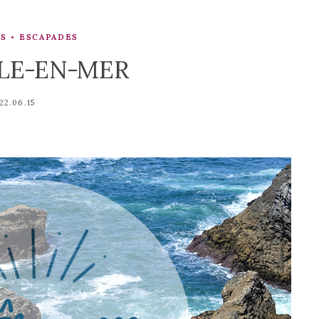
RS
ESCAPADES
ÎLE-EN-MER
22.06.15